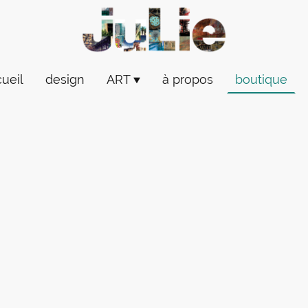
ueil
design
ART
à propos
boutique