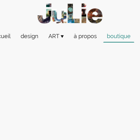
ueil
design
ART
à propos
boutique